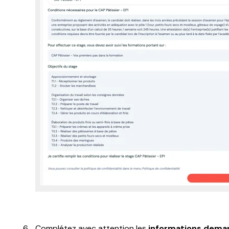
Complétez avec attention les
informations deman